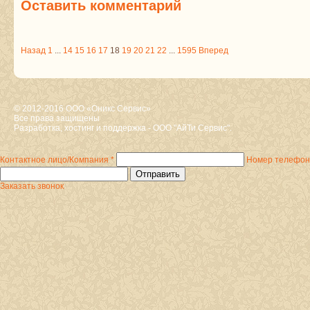
Оставить комментарий
Назад
1
...
14
15
16
17
18
19
20
21
22
...
1595
Вперед
© 2012-2016 ООО «Оникс Сервис»
Все права защищены
Разработка, хостинг и поддержка - ООО "АйТи Сервис".
Контактное лицо/Компания
*
Номер телефо
Заказать звонок